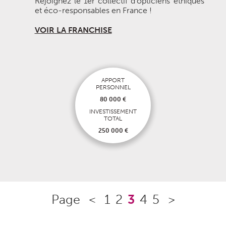
Rejoignez le 1er collectif d’opticiens éthiques
et éco-responsables en France !
VOIR LA FRANCHISE
APPORT
PERSONNEL
80 000 €
INVESTISSEMENT
TOTAL
250 000 €
Page
<
1
2
3
4
5
>