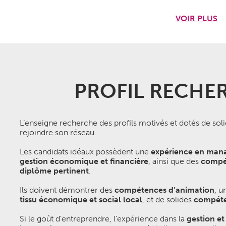
nstruire des relations solides avec les clients et de
VOIR PLUS
ispensable pour gérer efficacement son équipe et veiller à
ainsi la fluidité des opérations et la satisfaction de la
r franchisé Dreams Donuts ?
PROFIL RECHE
énéficiez de l’expertise d’une équipe pour accélérer
 l’exploitation de votre projet. »
L’enseigne recherche des profils motivés et dotés de s
tion initiale complète, alliant théorie et pratique sur site,
rejoindre son réseau.
e votre activité.
Les candidats idéaux possèdent une
expérience en ma
e accompagne son réseau dans le maintien de la qualité et
gestion économique et financière
, ainsi que des
compé
conomiques pour garantir votre succès.
diplôme pertinent
.
s plans d’aménagement et s’adapte à tout type de surface
Ils doivent démontrer des
compétences d’animation
, 
tractifs.
tissu économique et social local
, et de solides
compéte
tion constante avec une équipe de Recherche &
Si le goût d’entreprendre, l’expérience dans la
gestion et
 année plus de cinquante nouvelles recettes pour