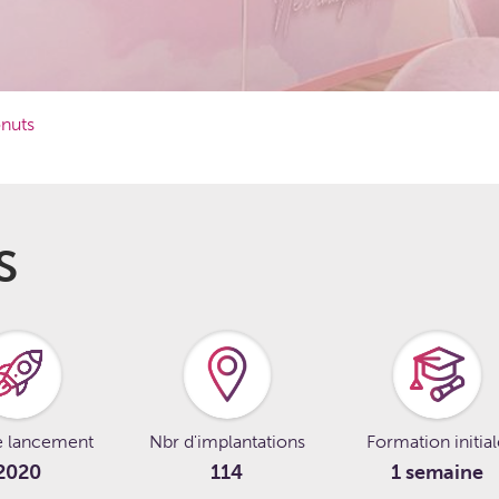
nuts
S
e lancement
Nbr d'implantations
Formation initia
2020
114
1 semaine