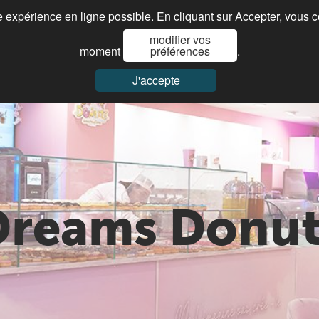
re expérience en ligne possible. En cliquant sur Accepter, vous 
modifier vos
Je cherche ma franchise
Paroles de franchisés
Actualités
moment
préférences
.
J'accepte
Dreams Donut