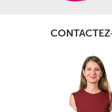
CONTACTEZ-
L’Atelier défend un mode de con
frais
et faits maison, servis dans des
sélectionnés pour leur engageme