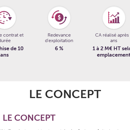
e contrat et
Redevance
CA réalisé après
durée
d'exploitation
ans
hise de 10
6 %
1 à 2 M€ HT sel
ans
emplacemen
LE CONCEPT
LE CONCEPT