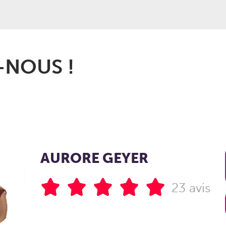
NOS VALEURS
NOUS !
sommation sain et gourmand en privilégiant les produits
 lieux de vie chaleurreux et animés. Les producteurs sont
nt sur la qualité.
AURORE GEYER
23 avis