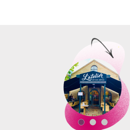
- Vous réalisez les recettes con
recettes
personnalisées
ou à base de pr
- Vous travaillez dans
un cadre 
- Vous investissez dans
un conce
jusqu’à 2
M€ après 2 ans d’exploitation.
-Vous bénéficiez de l’
aide de la
-Vous suivez
une formation de
restaurant.