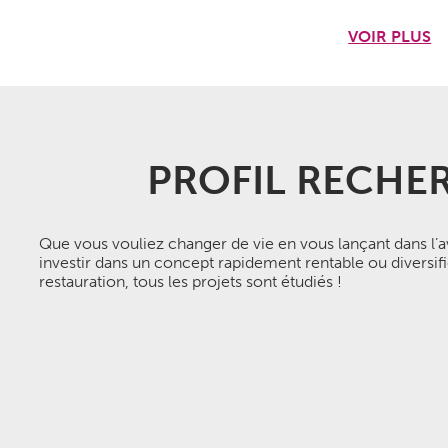
çues par la franchise avec
la possibilité de proposer des
VOIR PLUS
oduits régionaux.
agréable
pour les clients et votre équipe.
pt à forte rentabilité
avec un CA pouvant atteindre
 tête de réseau
pour la recherche de locaux.
 4 semaines
alliant théorie, pratique et immersion en
PROFIL RECHE
Que vous vouliez changer de vie en vous lançant dans l’av
investir dans un concept rapidement rentable ou diversifi
restauration, tous les projets sont étudiés !