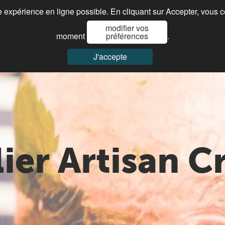
re expérience en ligne possible. En cliquant sur Accepter, vous 
modifier vos
Je cherche ma franchise
Paroles de franchisés
Actualités
moment
préférences
.
J'accepte
lier Artisan C