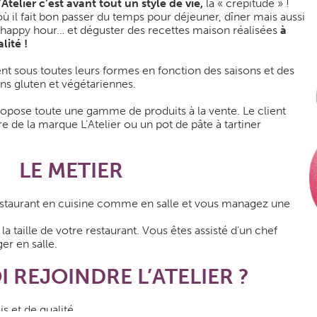
’Atelier c’est avant tout
un style de vie,
la « crêpitude » !
 il fait bon passer du temps pour déjeuner, dîner mais aussi
n happy hour… et déguster des recettes maison réalisées
à
lité !
ent sous toutes leurs formes en fonction des saisons et des
ans gluten et végétariennes.
 propose toute une gamme de produits à la vente. Le client
e de la marque L’Atelier ou un pot de pâte à tartiner
LE METIER
restaurant en cuisine comme en salle et vous managez une
la taille de votre restaurant. Vous êtes assisté d’un chef
er en salle.
REJOINDRE L’ATELIER ?
is et de qualité.