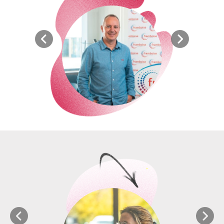
Nous vous formons pour
devenir développeur de réseaux
de franchise
En tant qu'Expert en franchise chez Framboise,
vous jouez un rôle clé :
Créer du lien,
vous établissez une relation
sincère et honnête avec vos clients
franchiseurs. En croyant fermement au succès
des concepts des dirigeants, vous créerez un
lien fort et les accompagnerez dans leur
développement.
Recruter les bons candidats
en présentant
régulièrement des profils qualifiés à vos clients.
Etre un véritable mentor
pour les jeunes
réseaux, en leur apportant votre vision
stratégique
Accompagner les candidats
jusqu'à la