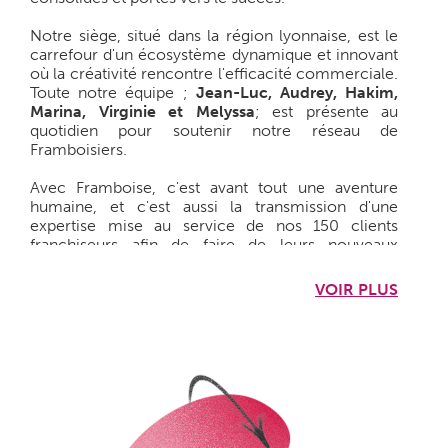
Notre siège, situé dans la région lyonnaise, est le
carrefour d'un écosystème dynamique et innovant
où la créativité rencontre l'efficacité commerciale.
Toute notre équipe ;
Jean-Luc,
Audrey,
Hakim,
Marina, Virginie et Melyssa
; est présente au
quotidien pour soutenir notre réseau de
Framboisiers.
Avec Framboise, c'est avant tout une aventure
humaine, et c'est aussi la transmission d'une
expertise mise au service de nos 150 clients
franchiseurs afin de faire de leurs nouveaux
concepts de véritables success story.
VOIR PLUS
Chez Framboise Consulting, on a un but clair :
transformer des idées ambitieuses en succès !
Le métier d'Expert en
franchise : un quotidien
passionnant