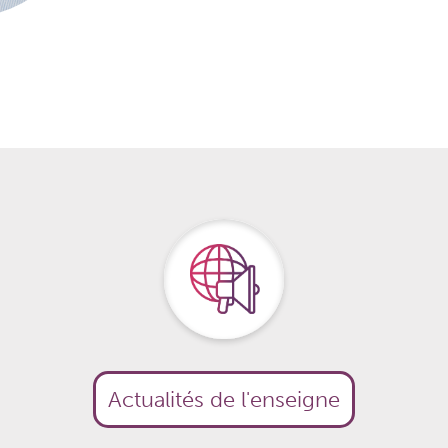
raide au sein du réseau
cadre de marque solide
durable, tant vis-à-vis des clients que des partenaires
Moyens mis à disposition
gnement personnalisé dès le début :
ur vous assister dans votre ouverture
guider jusqu'au jour d'ouverture
ur dynamiser votre point de vente
gestion de votre commerce (site internet, supports
 sociaux, visibilité en ligne face à la concurrence, etc.)
e
Actualités de l'enseigne