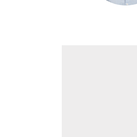
La bienveillance et l’écoute
L’esprit collaboratif et l’ent
L’autonomie locale dans un 
Une approche responsable et 
Accompagnement & 
L’enseigne propose un accompa
Un équipe de 8 personnes po
Un guide complet pour vous 
Un plan marketing annuel po
Une assistance incluse à la 
imprimés, gestion des réseaux
Formation produits
Formation conseils à la vent