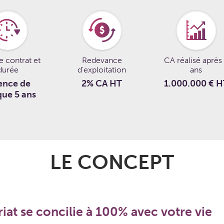
e contrat et
Redevance
CA réalisé après
durée
d'exploitation
ans
ence de
2% CA HT
1.000.000 € H
ue 5 ans
LE CONCEPT
iat se concilie à 100% avec votre vie