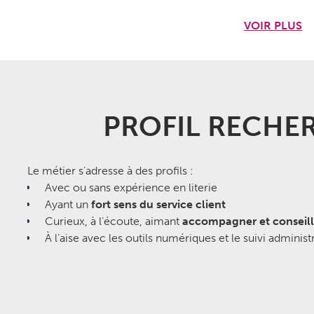
VOIR PLUS
on centrale :
améliorer durablement le sommeil des
literie réellement adaptée à leurs besoins
.
PROFIL RECHE
sonnalisé
à chaque client pour lui permettre de retrouver
n diagnostic précis et des produits adaptés à sa
es éventuelles douleurs.
Le métier s’adresse à des profils :
ement
le client (souvent confronté à des troubles du
Avec ou sans expérience en literie
rsales)
Ayant un
fort sens du service client
sonnalisé du sommeil
(poids, taille, position, température
Curieux, à l’écoute, aimant
accompagner et conseill
À l’aise avec les outils numériques et le suivi administ
n expliquant les différences techniques
(mousses, ressorts,
c.)
ns jamais forcer la vente — l’objectif est la satisfaction sur le
(échange 30 jours, garantie 5 ans, livraison, SAV)