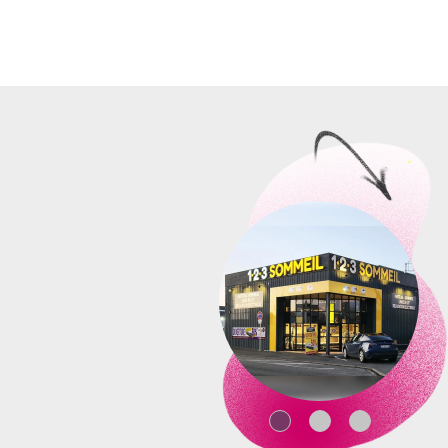
rentable.
Le métier
Chez 123 Sommeil
, votre missi
clients en leur proposant une 
Offrir un
accompagnement per
un sommeil de qualité, grâce à u
morphologie, ses habitudes et s
Les tâches quotidiennes
Accueillir et écouter activ
sommeil ou des douleurs do
Réaliser un diagnostic per
corporelle, etc.)
Faire essayer les matelas e
zones de confort, soutien, et
Conseiller le bon produit
sa
long terme
Assurer le suivi après-vente