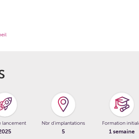
eil
S
e lancement
Nbr d'implantations
Formation initia
2025
5
1 semaine