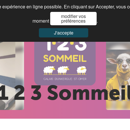
re expérience en ligne possible. En cliquant sur Accepter, vous 
modifier vos
Je cherche ma franchise
Paroles de franchisés
Actualités
moment
préférences
.
J'accepte
1 2 3 Sommei