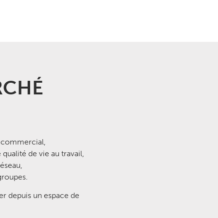
RCHÉ
t commercial,
ualité de vie au travail,
réseau,
 groupes.
rcer depuis un espace de