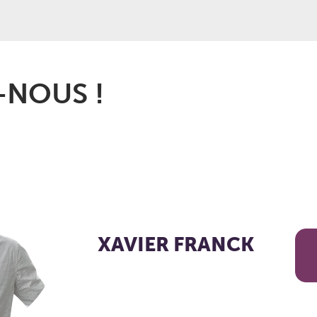
 complète
: modules de formation, diagnostics, plans
, échanges réguliers avec des experts métier,
cation
, échanges de pratiques, veille sur les tendances
éveloppement de l’activité se construit selon les
NOUS !
XAVIER FRANCK