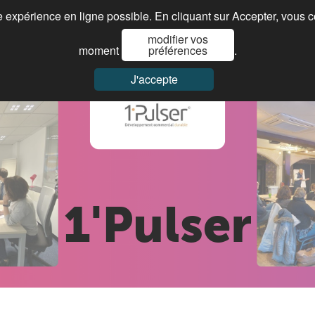
re expérience en ligne possible. En cliquant sur Accepter, vous 
modifier vos
Je cherche ma franchise
Paroles de franchisés
Actualités
moment
préférences
.
J'accepte
1'Pulser