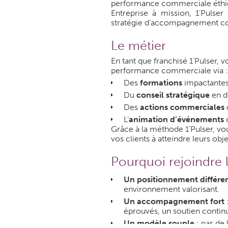
performance commerciale éthiqu
Entreprise à mission, 1’Pulse
stratégie d’accompagnement c
Le métier
En tant que franchisé 1’Pulser, 
performance commerciale via :
Des
formations
impactantes
Du
conseil stratégique
en d
Des
actions commerciales
L’
animation d’événements
o
Grâce à la méthode 1’Pulser, vou
vos clients à atteindre leurs ob
Pourquoi rejoindre l
Un positionnement différe
environnement valorisant.
Un accompagnement fort
:
éprouvés, un soutien contin
Un modèle souple
: pas de 