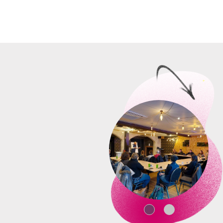
investissement mesuré.
Une communauté engagé
pratiques.
Un développement personn
objectifs.
Les valeurs de 1’Pul
La commercialisation durable dé
L’engagement
: mettre du 
La responsabilité
: favoriser
L’impact positif
: générer d
de vie au travail.
Le slogan «
Commercialisons av
autrement, avec éthique, méthode
Accompagnement & 
Formation initiale de 24 d
Phase d’observation terrai
Phase d’expérimentation s