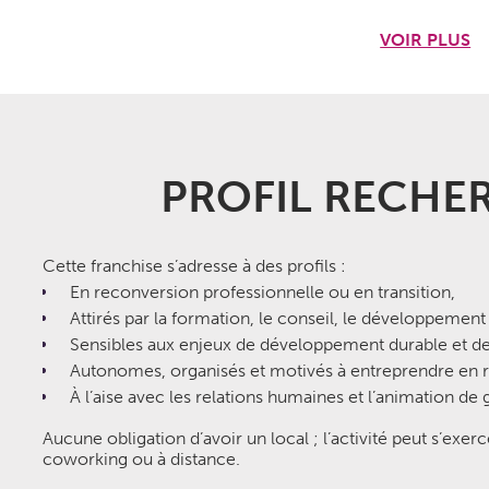
e
: séminaires, co-développement, entraide, échanges de
VOIR PLUS
alisé
: co-construction de votre plan d’action selon vos
ser
PROFIL RECHE
fendue par 1’Pulser s’appuie sur :
sens dans chaque action commerciale,
 des relations saines et durables,
e la performance économique tout en améliorant la qualité
Cette franchise s’adresse à des profils :
En reconversion professionnelle ou en transition,
ec plaisir
» résume l’esprit de l’enseigne : vendre
Attirés par la formation, le conseil, le développemen
 et plaisir.
Sensibles aux enjeux de développement durable et de q
moyens mis à disposition
Autonomes, organisés et motivés à entreprendre en 
À l’aise avec les relations humaines et l’animation de
emi-journées
, réparties sur environ 6 mois,
Aucune obligation d’avoir un local ; l’activité peut s’exe
n
, avec immersion aux côtés de consultants expérimentés,
coworking ou à distance.
upervisée
, pour ajuster la posture professionnelle,