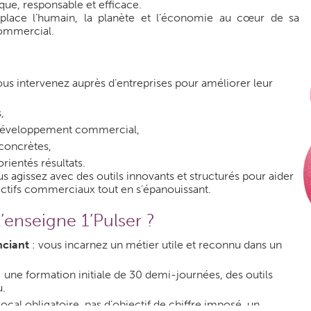
e, responsable et efficace.
r place l’humain, la planète et l’économie au cœur de sa
ommercial.
vous intervenez auprès d’entreprises pour améliorer leur
,
éveloppement commercial,
concrètes,
rientés résultats.
s agissez avec des outils innovants et structurés pour aider
jectifs commerciaux tout en s’épanouissant.
’enseigne 1’Pulser ?
nciant
: vous incarnez un métier utile et reconnu dans un
 une formation initiale de 30 demi-journées, des outils
u.
local obligatoire, pas d’objectif de chiffre imposé, un