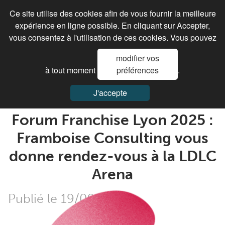
Ce site utilise des cookies afin de vous fournir la meilleure
expérience en ligne possible. En cliquant sur Accepter,
vous consentez à l'utilisation de ces cookies. Vous pouvez
modifier vos
à tout moment
préférences
.
Accueil
>
Actualités
>
Framboise
>
Forum Franchise Lyon
2025 : Framboise Consulting Vous Donne Rendez-Vous À
La LDLC Arena
J'accepte
Forum Franchise Lyon 2025 :
Framboise Consulting vous
donne rendez-vous à la LDLC
Arena
Publié le 19/09/2025