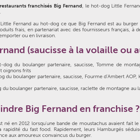
restaurants franchisés Big Fernand
, le hot-dog Little Ferna
.
 Little Fernand au hot-dog ce que Big Fernand est au burger 
duits frais, en partenariat avec des fournisseurs français, à 
emporter ou en livraison.
ernand (saucisse à la volaille ou 
t-dog du boulanger partenaire, saucisse, Tomme de monta
t oignons frits
og du boulanger partenaire, saucisse, Fourme d’Ambert AOP, 
 du boulanger partenaire, saucisse, raclette de montagne au lai
indre Big Fernand en franchise ?
 né en 2012 lorsqu'une bande de moustachus avaient fait le par
a rapidité du fast food. Rapidement, leurs Hamburgés séduisen
nce aux amoureux convaincus du burger.