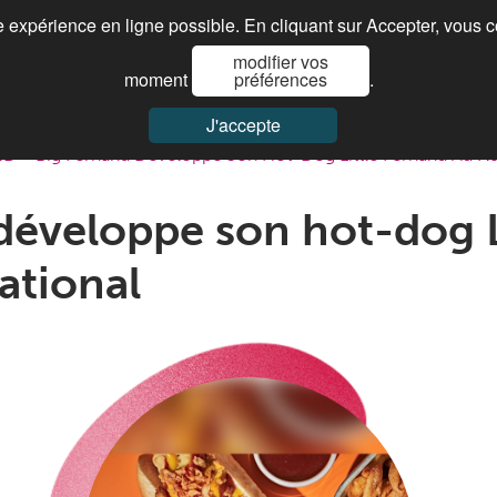
re expérience en ligne possible. En cliquant sur Accepter, vous 
modifier vos
Je cherche ma franchise
Paroles de franchisés
Actualités
moment
préférences
.
J'accepte
ND
>
Big Fernand Développe Son Hot-Dog Little Fernand Au Na
développe son hot-dog L
ational