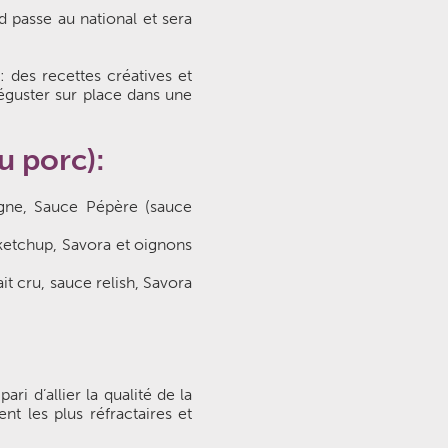
nd passe au national et sera
: des recettes créatives et
déguster sur place dans une
au porc):
gne, Sauce Pépère (sauce
ketchup, Savora et oignons
t cru, sauce relish, Savora
i d’allier la qualité de la
t les plus réfractaires et